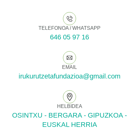
TELEFONOA / WHATSAPP
646 05 97 16
EMAIL
irukurutzetafundazioa@gmail.com
HELBIDEA
OSINTXU - BERGARA - GIPUZKOA -
EUSKAL HERRIA